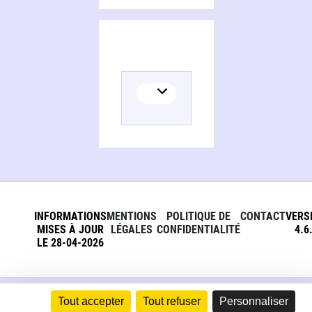
INFORMATIONS
MENTIONS
POLITIQUE DE
CONTACT
VERS
MISES À JOUR
LÉGALES
CONFIDENTIALITÉ
4.6
LE 28-04-2026
Tout accepter
Tout refuser
Personnaliser