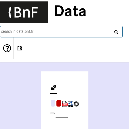
Data
search in data.bnf.fr
FR