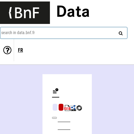
Data
search in data.bnf.fr
FR