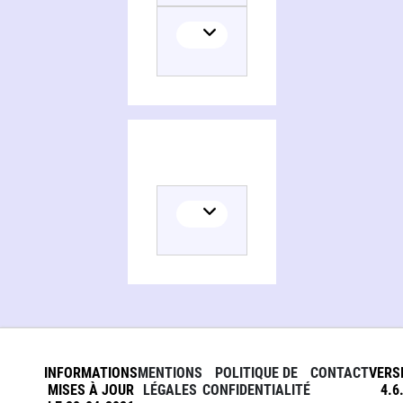
INFORMATIONS
MENTIONS
POLITIQUE DE
CONTACT
VERS
MISES À JOUR
LÉGALES
CONFIDENTIALITÉ
4.6