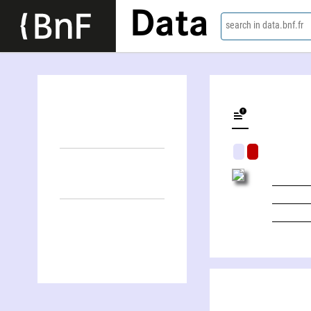
Data
search in data.bnf.fr