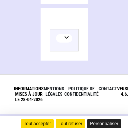
INFORMATIONS
MENTIONS
POLITIQUE DE
CONTACT
VERS
MISES À JOUR
LÉGALES
CONFIDENTIALITÉ
4.6
LE 28-04-2026
Tout accepter
Tout refuser
Personnaliser