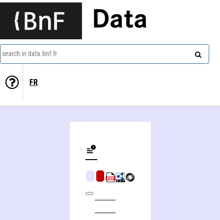
Data
search in data.bnf.fr
FR