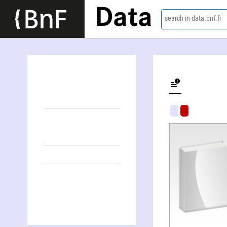
Data
search in data.bnf.fr