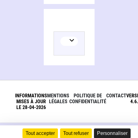
INFORMATIONS
MENTIONS
POLITIQUE DE
CONTACT
VERS
MISES À JOUR
LÉGALES
CONFIDENTIALITÉ
4.6
LE 28-04-2026
Tout accepter
Tout refuser
Personnaliser