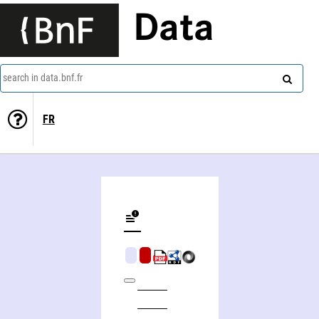
Data
search in data.bnf.fr
FR