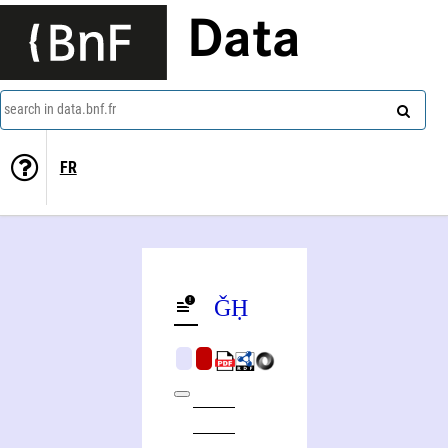
Data
search in data.bnf.fr
FR
Ǧād Ḥātim