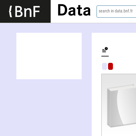
Data
search in data.bnf.fr