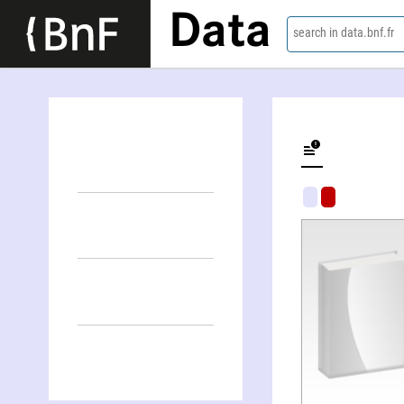
Data
search in data.bnf.fr