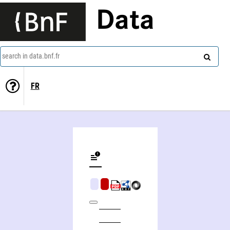
Data
search in data.bnf.fr
FR