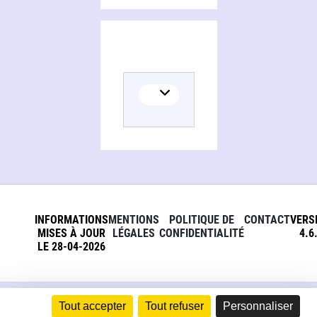
INFORMATIONS
MENTIONS
POLITIQUE DE
CONTACT
VERS
MISES À JOUR
LÉGALES
CONFIDENTIALITÉ
4.6
LE 28-04-2026
Tout accepter
Tout refuser
Personnaliser