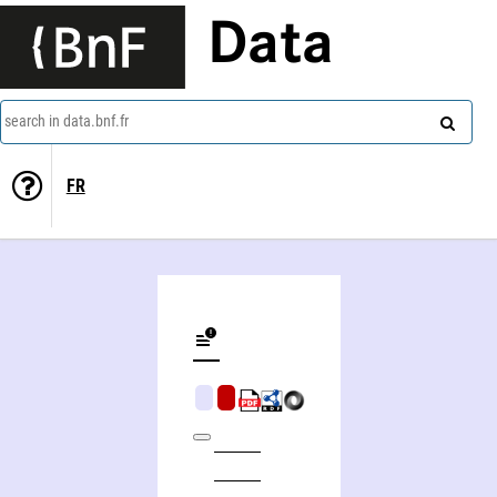
Data
search in data.bnf.fr
FR