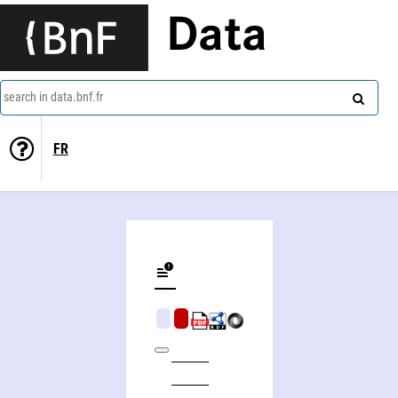
Data
search in data.bnf.fr
FR