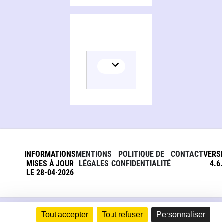
INFORMATIONS
MENTIONS
POLITIQUE DE
CONTACT
VERS
MISES À JOUR
LÉGALES
CONFIDENTIALITÉ
4.6
LE 28-04-2026
Tout accepter
Tout refuser
Personnaliser