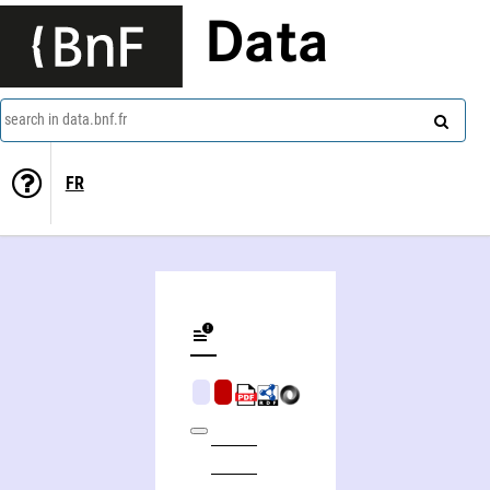
Data
search in data.bnf.fr
FR