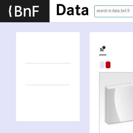
Data
search in data.bnf.fr