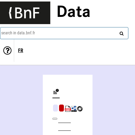
Data
search in data.bnf.fr
FR