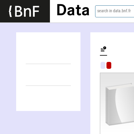
Data
search in data.bnf.fr