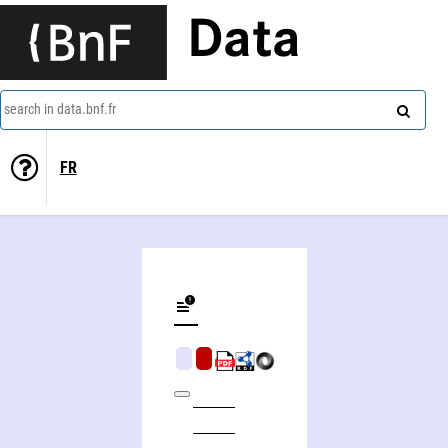
Data
search in data.bnf.fr
FR