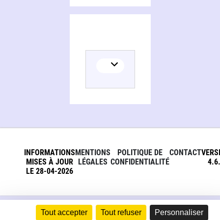
INFORMATIONS
MENTIONS
POLITIQUE DE
CONTACT
VERS
MISES À JOUR
LÉGALES
CONFIDENTIALITÉ
4.6
LE 28-04-2026
Tout accepter
Tout refuser
Personnaliser