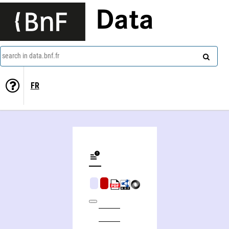
Data
search in data.bnf.fr
FR