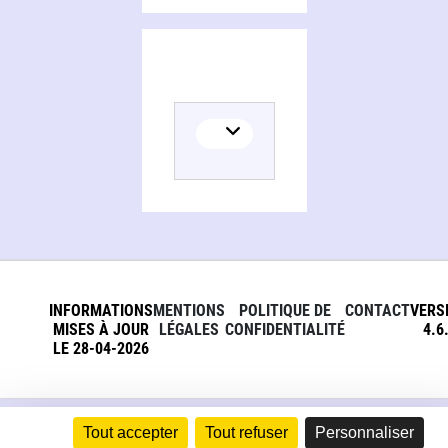
INFORMATIONS
MENTIONS
POLITIQUE DE
CONTACT
VERS
MISES À JOUR
LÉGALES
CONFIDENTIALITÉ
4.6
LE 28-04-2026
Tout accepter
Tout refuser
Personnaliser