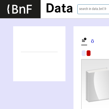
Data
search in data.bnf.fr
Kōnstantínos A. Trypánīs (1909-1993)