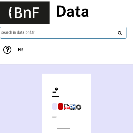
Data
search in data.bnf.fr
FR