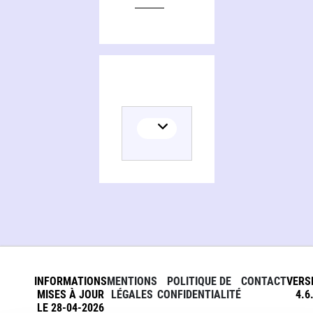
INFORMATIONS
MENTIONS
POLITIQUE DE
CONTACT
VERS
MISES À JOUR
LÉGALES
CONFIDENTIALITÉ
4.6
LE 28-04-2026