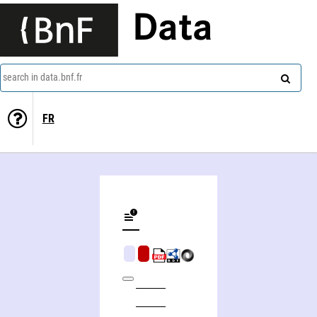
Data
search in data.bnf.fr
FR