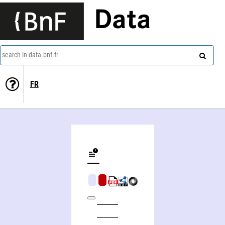
Data
search in data.bnf.fr
FR