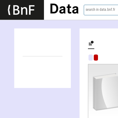
Data
search in data.bnf.fr