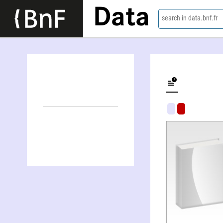
Data
search in data.bnf.fr