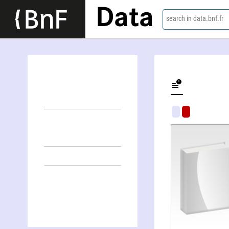
Data
search in data.bnf.fr