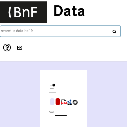
Data
search in data.bnf.fr
FR