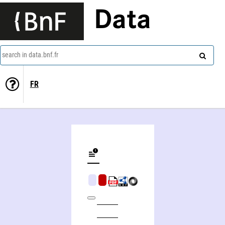
Data
search in data.bnf.fr
FR