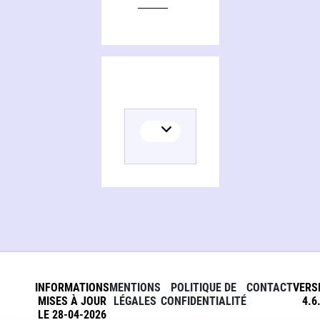
INFORMATIONS
MENTIONS
POLITIQUE DE
CONTACT
VERS
MISES À JOUR
LÉGALES
CONFIDENTIALITÉ
4.6
LE 28-04-2026