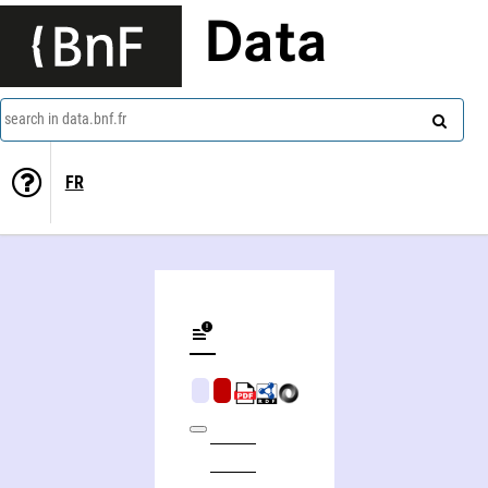
Data
search in data.bnf.fr
FR