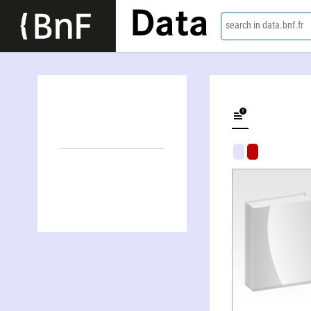
Data
search in data.bnf.fr