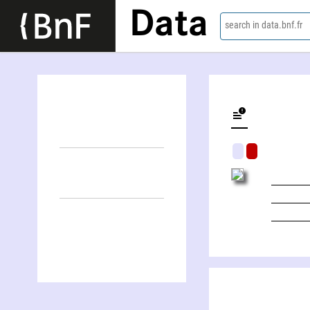
Data
search in data.bnf.fr