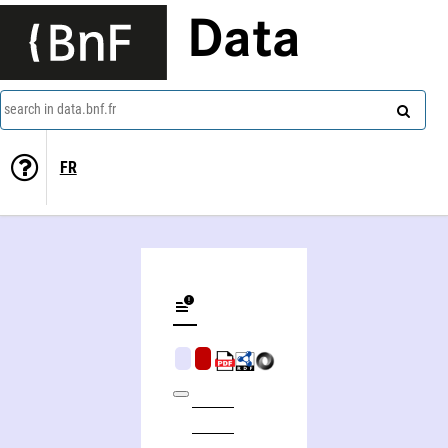
Data
search in data.bnf.fr
FR