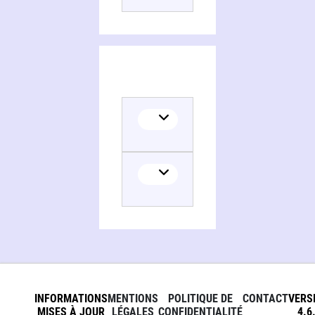
Translator
INFORMATIONS
MENTIONS
POLITIQUE DE
CONTACT
VERS
MISES À JOUR
LÉGALES
CONFIDENTIALITÉ
4.6