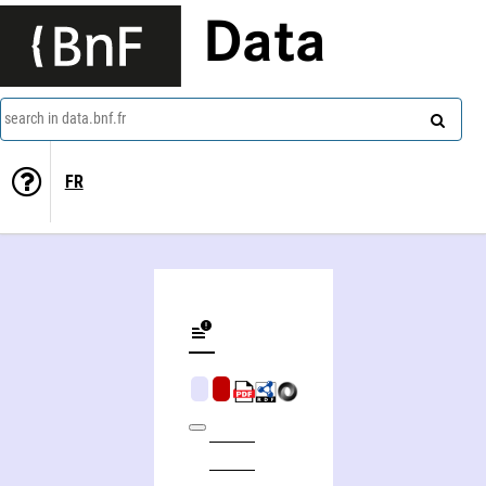
Data
search in data.bnf.fr
FR