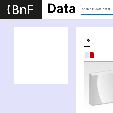
Data
search in data.bnf.fr