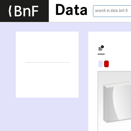
Data
search in data.bnf.fr