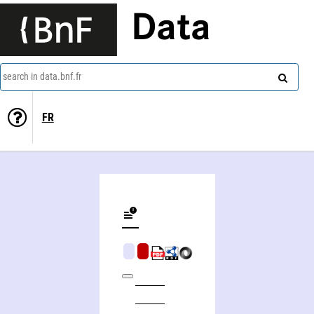
Data
search in data.bnf.fr
FR