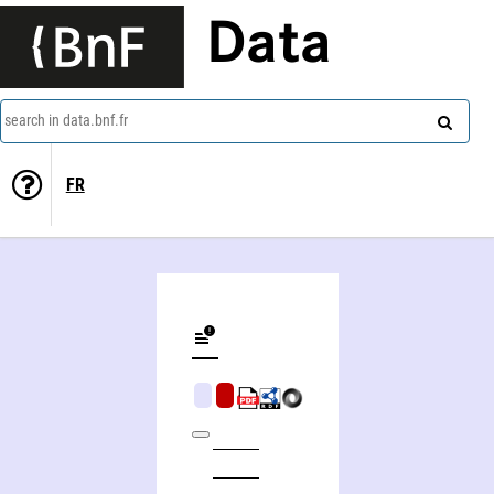
Data
search in data.bnf.fr
FR