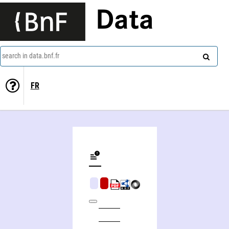
Data
search in data.bnf.fr
FR