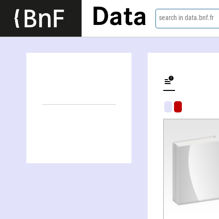
Data
search in data.bnf.fr