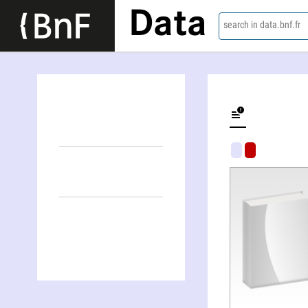
Data
search in data.bnf.fr