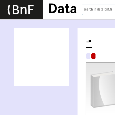
Data
search in data.bnf.fr