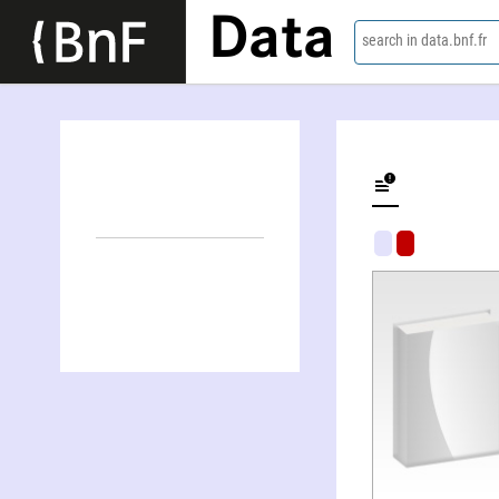
Data
search in data.bnf.fr