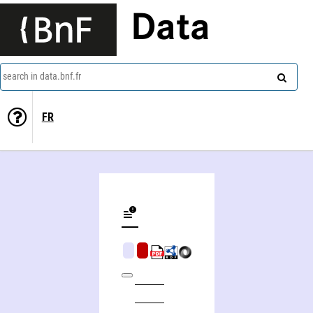
Data
search in data.bnf.fr
FR