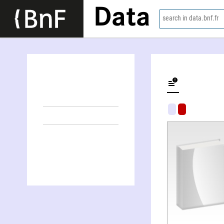
Data
search in data.bnf.fr