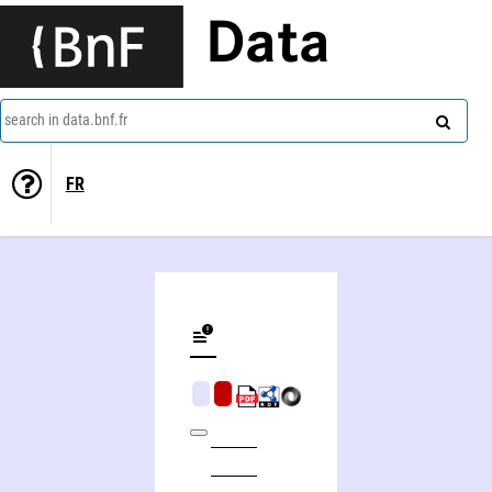
Data
search in data.bnf.fr
FR