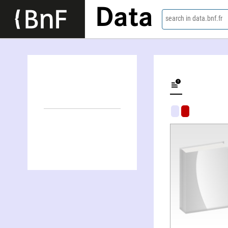
Data
search in data.bnf.fr