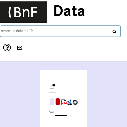
Data
search in data.bnf.fr
FR