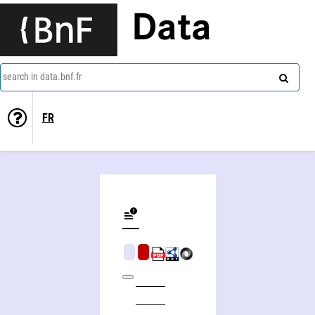
Data
search in data.bnf.fr
FR