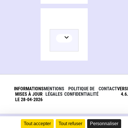
INFORMATIONS
MENTIONS
POLITIQUE DE
CONTACT
VERS
MISES À JOUR
LÉGALES
CONFIDENTIALITÉ
4.6
LE 28-04-2026
Tout accepter
Tout refuser
Personnaliser