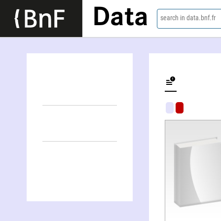
Data
search in data.bnf.fr