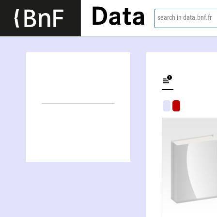
Data
search in data.bnf.fr